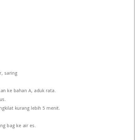
, saring
an ke bahan A, aduk rata.
us.
kilat kurang lebih 5 menit.
g bag ke air es.