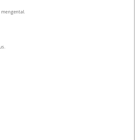
 mengental.
us.