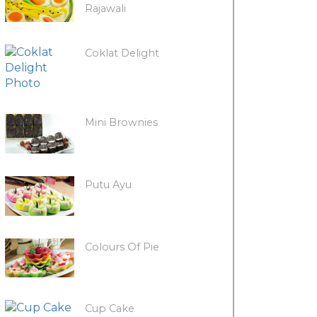
Rajawali
Coklat Delight
Mini Brownies
Putu Ayu
Colours Of Pie
Cup Cake