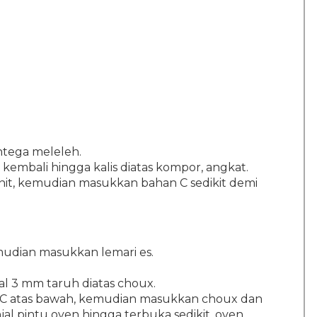
tega meleleh.
embali hingga kalis diatas kompor, angkat.
nit, kemudian masukkan bahan C sedikit demi
udian masukkan lemari es.
l 3 mm taruh diatas choux.
C atas bawah, kemudian masukkan choux dan
al pintu oven hingga terbuka sedikit, oven